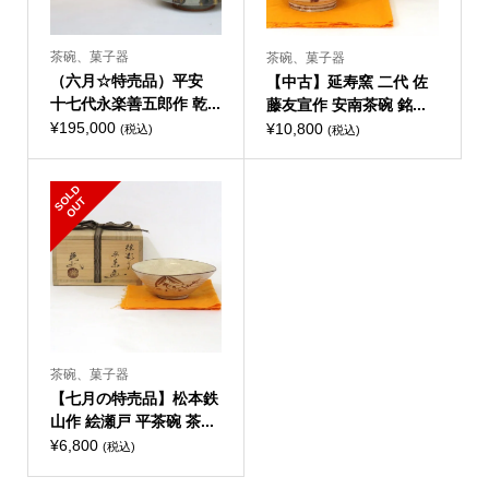
茶碗、菓子器
茶碗、菓子器
（六月☆特売品）平安
【中古】延寿窯 二代 佐
十七代永楽善五郎作 乾...
藤友宣作 安南茶碗 銘...
¥
195,000
¥
10,800
(税込)
(税込)
S
L
D
O
U
O
T
茶碗、菓子器
【七月の特売品】松本鉄
山作 絵瀬戸 平茶碗 茶...
¥
6,800
(税込)