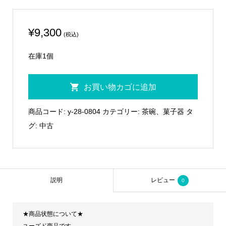
¥
9,300
(税込)
在庫1個
【四
お買い物カゴに追加
月
の
商品コード:
y-28-0804
カテゴリー:
茶碗、菓子器
タ
特
グ:
中古
売
品】
十
一
説明
レビュー
0
代
渡
★商品状態について★
高