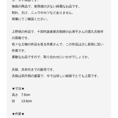
ユーズド商品です。
久
無疵の商品で、使用感の少ない綺麗なお品です。
(久
割れ、欠け、ニュウやホツなどありません。
画像にてご確認ください。
兵
衛)
上野焼の作品で、十四代坂倉新兵衛師のお弟子さんの渡久兵衛作
作
の茶碗です。
上
色々な土物の作品を造る作家さんで、この作品は少し萩焼に近い
野
作風です。
焼
素敵なお品ですので、取り合わせにいかがでしょうか。
茶
共箱、共布付きでの販売です。
碗
共箱は四方桟の盛蓋で、今では珍しい組箱でとても上質です。
茶
道
★寸法★
具
高さ 7.6cm
【中
径 13.8cm
古
★作家★
美