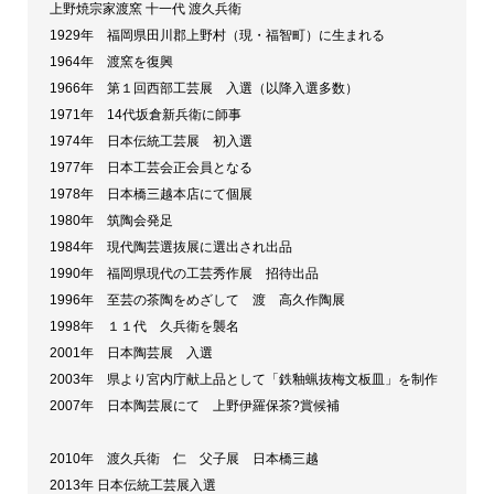
上野焼宗家渡窯 十一代 渡久兵衛
品】
1929年 福岡県田川郡上野村（現・福智町）に生まれる
個
1964年 渡窯を復興
1966年 第１回西部工芸展 入選（以降入選多数）
1971年 14代坂倉新兵衛に師事
1974年 日本伝統工芸展 初入選
1977年 日本工芸会正会員となる
1978年 日本橋三越本店にて個展
1980年 筑陶会発足
1984年 現代陶芸選抜展に選出され出品
1990年 福岡県現代の工芸秀作展 招待出品
1996年 至芸の茶陶をめざして 渡 高久作陶展
1998年 １１代 久兵衛を襲名
2001年 日本陶芸展 入選
2003年 県より宮内庁献上品として「鉄釉蝋抜梅文板皿」を制作
2007年 日本陶芸展にて 上野伊羅保茶?賞候補
2010年 渡久兵衛 仁 父子展 日本橋三越
2013年 日本伝統工芸展入選