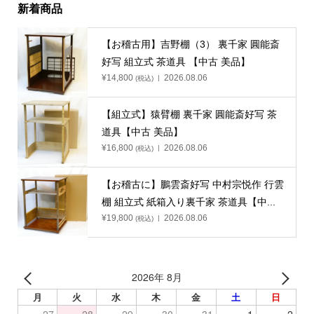
新着商品
【お稽古用】吉野棚（3） 裏千家 圓能斎
好写 組立式 茶道具 【中古 美品】
¥
14,800
2026.08.06
(税込)
【組立式】猿臂棚 裏千家 圓能斎好写 茶
道具【中古 美品】
¥
16,800
2026.08.06
(税込)
【お稽古に】鵬雲斎好写 中村宗悦作 行雲
棚 組立式 紙箱入り裏千家 茶道具【中...
¥
19,800
2026.08.06
(税込)
2026年 8月
月
火
水
木
金
土
日