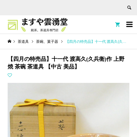


茶道具
茶碗、菓子器
【四月の特売品】十一代 渡高久(久兵衛)作 上野焼 茶碗 茶道具 【中古 美品】
【四月の特売品】十一代 渡高久(久兵衛)作 上野
焼 茶碗 茶道具 【中古 美品】