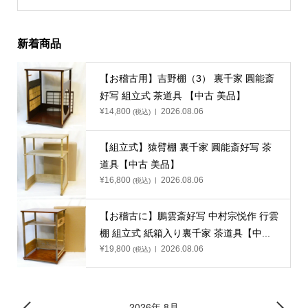
新着商品
【お稽古用】吉野棚（3） 裏千家 圓能斎
好写 組立式 茶道具 【中古 美品】
¥
14,800
2026.08.06
(税込)
【組立式】猿臂棚 裏千家 圓能斎好写 茶
道具【中古 美品】
¥
16,800
2026.08.06
(税込)
【お稽古に】鵬雲斎好写 中村宗悦作 行雲
棚 組立式 紙箱入り裏千家 茶道具【中...
¥
19,800
2026.08.06
(税込)
2026年 8月