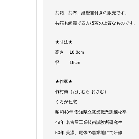
共箱、共布、経歴書付きの販売です。
共箱も綺麗で四方桟蓋の上質なものです。
★寸法★
高さ 18.8cm
径 18cm
★作家★
竹村脩（たけむら おさむ）
くろがね窯
昭和48年 愛知県立窯業職業訓練校卒
49年 名古屋工業技術試験所研究生
50年 美濃、尾張の窯業地にて研修