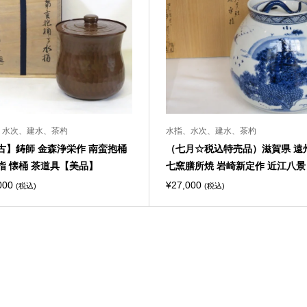
、水次、建水、茶杓
水指、水次、建水、茶杓
古】鋳師 金森浄栄作 南蛮抱桶
（七月☆税込特売品）滋賀県 遠
指 懐桶 茶道具【美品】
七窯膳所焼 岩崎新定作 近江八景 .
000
¥
27,000
(税込)
(税込)