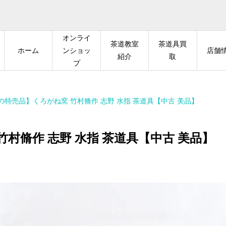
オンライ
茶道教室
茶道具買
ホーム
ンショッ
店舗
紹介
取
プ
の特売品】くろがね窯 竹村脩作 志野 水指 茶道具【中古 美品】
村脩作 志野 水指 茶道具【中古 美品】