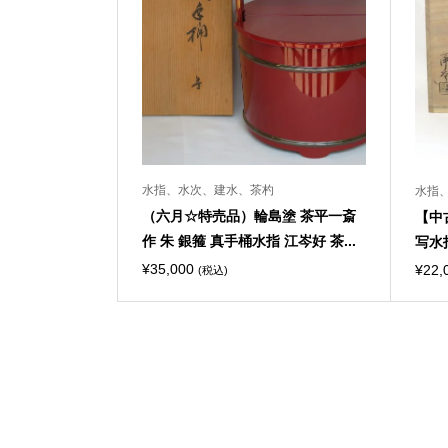
水指、水次、建水、茶杓
水指
（六月☆特売品）輪島塗 茶平一斎
【中
作 朱 銀箍 真手桶水指 江岑好 茶...
写水
¥
35,000
¥
22,
(税込)