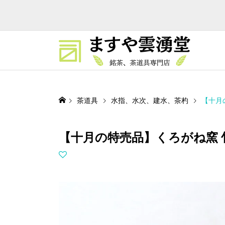
茶道具
水指、水次、建水、茶杓
【十月
【十月の特売品】くろがね窯 竹