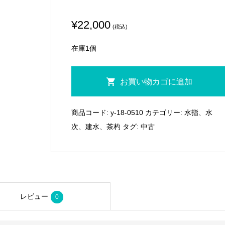
¥
22,000
(税込)
在庫1個
【十
お買い物カゴに追加
月
の
商品コード:
y-18-0510
カテゴリー:
水指、水
特
次、建水、茶杓
タグ:
中古
売
品】
く
ろ
が
レビュー
0
ね
窯