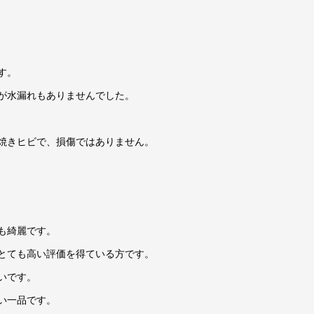
竹
村
脩
作
す。
志
が水漏れもありませんでした。
野
水
指
焼きヒビで、損傷ではありません。
茶
道
具
【中
も綺麗です。
古
とても高い評価を得ている方です。
美
いです。
品】
個
い一品です。