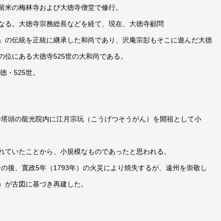
せ
留米の梅林寺および大徳寺僧堂で修行。
筒
なる。大徳寺宗務総長などを経て、現在、大徳寺顧問
煤
」の伝統を正統に継承した和尚であり、沢庵宗彭もそこに遊んだ大徳
竹
の位にある大徳寺525世の大和尚である。
茶
杓
徳・525世。
【税
込・
送
徳寺塔頭の龍光院内に江月宗玩（こうげつそうがん）を開祖として小
料
込】
れていたことから、小規模なものであったと思われる。
【中
その後、寛政5年（1793年）の火災により焼失するが、遠州を崇敬し
古・
美
）が古図に基づき再建した。
品】
個