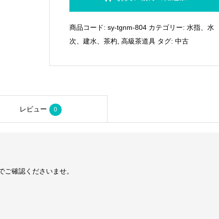
月）
大
商品コード:
sy-tgnm-804
カテゴリー:
水指、水
徳
次、建水、茶杓
,
高級茶道具
タグ:
中古
寺
山
内
狐
篷
レビュー
0
庵
住
職
大
徳
でご確認くださいませ。
寺
525
世