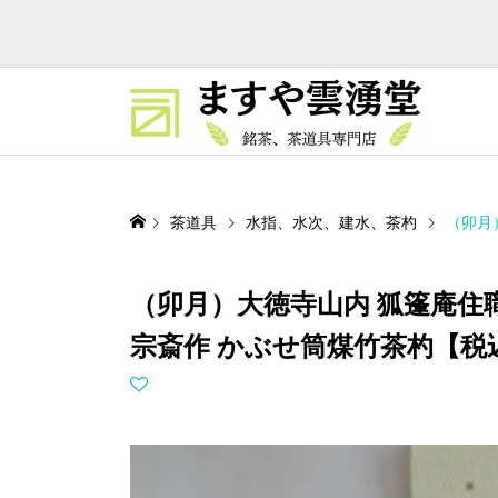
茶道具
水指、水次、建水、茶杓
（卯月
（卯月）大徳寺山内 狐篷庵住職
宗斎作 かぶせ筒煤竹茶杓【税