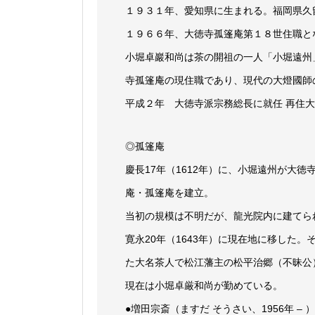
１９３１年、愛知県に生まれる。福岡県久
１９６６年、大徳寺孤篷庵第１８世住職と
小堀卓巖和尚は茶の開祖の一人「小堀遠州
寺孤篷庵の現住職であり、現代の大燈國師
平成２年 大徳寺派宗務総長に就任 再住大
◎孤篷庵
慶長17年（1612年）に、小堀遠州が大
庵・孤篷庵を建立。
当初の規模は不明だが、龍光院内に建てら
寛永20年（1643年）に現在地に移した。
た大名茶人で松江藩主の松平治郷（不昧公
現在は小堀卓厳和尚が勤めている。
●増田宗斎（ますだ そうさい、1956年 – ）