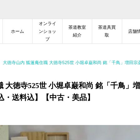
オンライ
茶道教室
茶道具買
ホーム
ンショッ
店舗
紹介
取
プ
）大徳寺山内 狐篷庵住職 大徳寺525世 小堀卓巌和尚 銘「千鳥」増田宗斎
 大徳寺525世 小堀卓巌和尚 銘「千鳥」
込・送料込】【中古・美品】