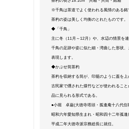
茶杓の長さ18.1cm 共箱・共筒・紙箱
※千鳥は茶道でよく使われる風情のある銘
茶杓の姿は美しく均衡のとれたものです。
◆「千鳥」
主に冬（11月～12月）や、水辺の情景を
千鳥の足跡や姿に似た細・湾曲した形状、
表現します。
◆かぶせ筒茶杓
茶杓を収納する筒が、印籠のように蓋を上
古民家で燻された煤竹などが使われること
品に見られる形式である。
●小堀 卓巌(大徳寺塔頭・孤逢庵十八代住
昭和六年愛知県生まれ・昭和四十二年孤逢
平成二年大徳寺派宗務総長に就任。