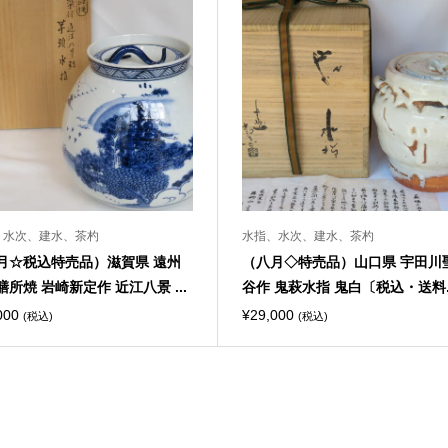
、水次、建水、茶杓
水指、水次、建水、茶杓
月☆税込特売品）滋賀県 遠州
（八月◇特売品）山口県 宇田川
膳所焼 岩崎新定作 近江八景 ...
谷作 鬼萩水指 鬼白〔税込・送料..
000
¥
29,000
(税込)
(税込)