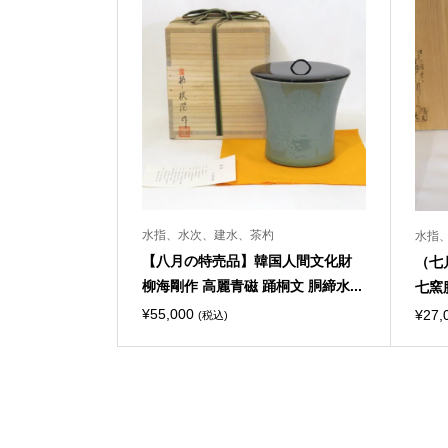
水指、水次、建水、茶杓
水指
【八月の特売品】韓国人間文化財
（七
柳海剛作 高麗青磁 踊桐文 胴締水...
七窯
¥
55,000
¥
27,
(税込)