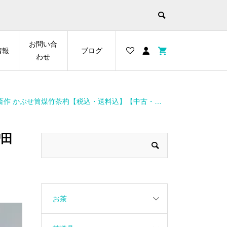
お問い合
情報
ブログ
わせ
作 かぶせ筒煤竹茶杓【税込・送料込】【中古・美品】
増田
お茶