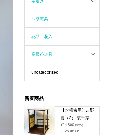
茶道具
煎茶道具
花器、花入
高級茶道具
uncategorized
新着商品
【お稽古用】吉野
棚（3） 裏千家 ...
¥
14,800
(税込)
2026.08.06