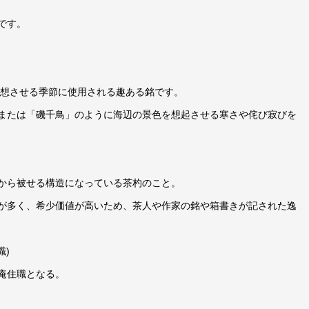
小
堀
です。
卓
巌
和
連想させる季節に使用される趣ある銘です。
尚
または「磯千鳥」のように海辺の景色を想起させる寒さや侘び寂びを
銘
「千
鳥」
増
から被せる構造になっている茶杓のこと。
田
が多く、希少価値が高いため、茶人や作家の銘や箱書きが記された逸
宗
斎
職)
作
か
庵住職となる。
ぶ