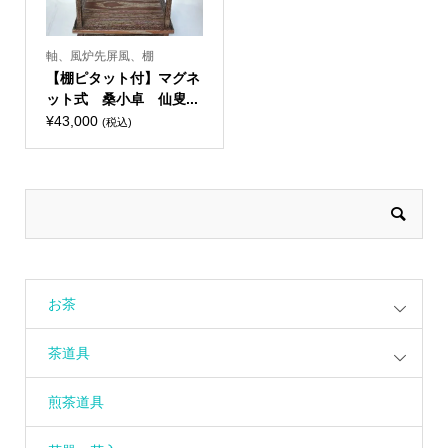
軸、風炉先屏風、棚
【棚ピタット付】マグネ
ット式 桑小卓 仙叟...
¥
43,000
(税込)
お茶
茶道具
煎茶道具