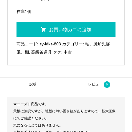
在庫1個
（弥
お買い物カゴに追加
生）
石
商品コード:
sy-idks-803
カテゴリー:
軸、風炉先屏
川
風、棚
,
高級茶道具
タグ:
中古
県
輪
島
塗
説明
レビュー
0
師
石
★ユーズド商品です。
昌
天板は無疵ですが、地板に薄い置き跡がありますので、拡大画像
斎
にてご確認ください。
「松
気になるほどではありません。