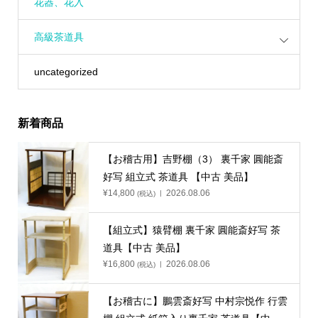
花器、花入
高級茶道具
uncategorized
新着商品
【お稽古用】吉野棚（3） 裏千家 圓能斎
好写 組立式 茶道具 【中古 美品】
¥
14,800
2026.08.06
(税込)
【組立式】猿臂棚 裏千家 圓能斎好写 茶
道具【中古 美品】
¥
16,800
2026.08.06
(税込)
【お稽古に】鵬雲斎好写 中村宗悦作 行雲