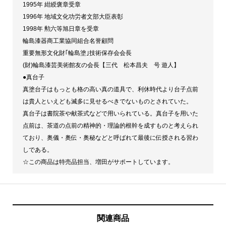
古・
1995年 紺綬褒章受章
美
1996年 地域文化功労者文部大臣表彰
1998年 勲六等旭日章を受章
品】
輪島漆器商工業協同組合名誉顧問
個
重要無形文化財｢輪島塗｣技術保存会会長
(財)輪島漆芸美術館友の会長【三代 松本昌夫 号 遊人】
●真台子
真塗台子はもっとも格の高い真の道具で、利休時代より台子点前
は貴人といえども滅多に見せるべきでないものとされていた。
真台子は書院茶や献茶式などで用いられている。真台子を用いた
点前は、茶道の点前の精神的・理論的根幹を成すものと考えられ
ており、奥儀・奥伝・奥秘などと呼ばれて最後に伝授される習わ
しである。
☆この商品は特売品担当、増田がサポートしています。
関連商品