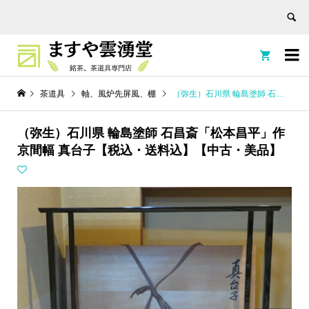


茶道具
軸、風炉先屏風、棚
（弥生）石川県 輪島塗師 石昌斎「松本昌平」作 京間幅 真台子【税込・送料込】【中古・美品】
（弥生）石川県 輪島塗師 石昌斎「松本昌平」作
京間幅 真台子【税込・送料込】【中古・美品】