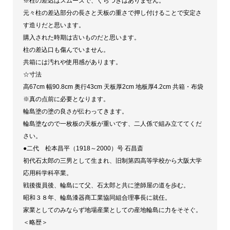
※柱の差込はスムーズで、ぐらつきはありません。
本
元々柱の差込部分の長さと天板の重さで押し付けることで安定さ
昌
す造りだと思います。
平」
購入された時期は古いものだと思います。
作
柱の差込口も傷んでいません。
京
共箱には汚れや使用感があります。
間
☆寸法
高67cm 幅90.8cm 奥行43cm 天板厚2cm 地板厚4.2cm 共箱・布袋
幅
※真の点前に必要となります。
真
輪島塗の塗の良さが伝わってきます。
台
輪島塗なので一枚板の天板が重いです、二人係で組み立ててくだ
子
さい。
【税
●二代 松本昌平（1918～2000）号 石昌斎
込・
初代石太郎の三男として生まれ、旧制第四高等学校から大阪大学
応用科学科卒業。
送
戦後復員後、輪島にて父、石太郎と共に塗師屋の道を歩む。
料
昭和３８年、輪島漆器商工業協同組合理事長に就任。
込】
家業としてのみならず地場産業としての産地輪島に力をそそぐ。
【中
＜略歴＞