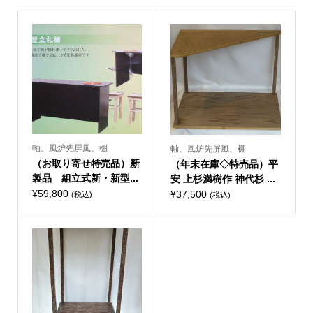
軸、風炉先屏風、棚
軸、風炉先屏風、棚
（お取り寄せ特売品）新
（年末在庫◇特売品）平
製品 組立式新・新型...
安 上杉満樹作 神代杉 ...
¥
59,800
¥
37,500
(税込)
(税込)