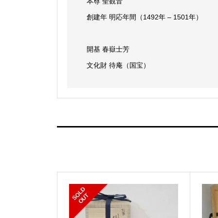
本尊 聖観音
創建年 明応年間（1492年 – 1501年）
開基 春嶽士芳
文化財 待庵（国宝）
S
L
D
O
U
O
T