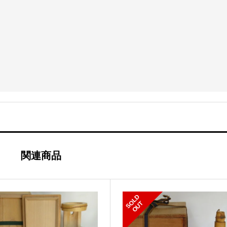
関連商品
S
L
D
O
U
O
T