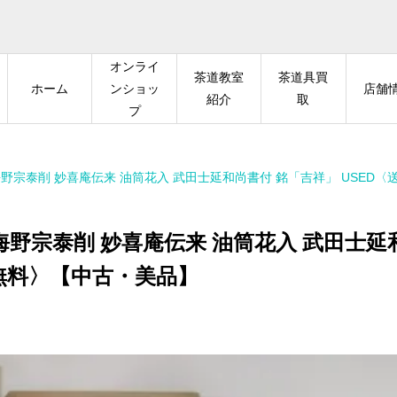
オンライ
茶道教室
茶道具買
ホーム
ンショッ
店舗
紹介
取
プ
野宗泰削 妙喜庵伝来 油筒花入 武田士延和尚書付 銘「吉祥」 USED
野宗泰削 妙喜庵伝来 油筒花入 武田士延
料無料〉【中古・美品】