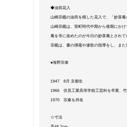
◆油筒花入
山崎宗鑑の油筒を模した花入で、「妙喜庵
山崎宗鑑は、室町時代中期から後期にかけ
庵を寺に改めたのが今日の妙喜庵とされて
宗鑑は、書の揮毫や連歌の指導をし、また
●海野宗泰
1947 8月 京都生
1966 伏見工業高等学校工芸科を卒業、
1970 宗秦を拝名
☆寸法
高46.2cm