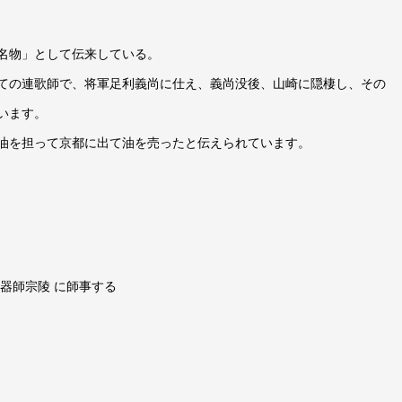
妙
喜
名物」として伝来している。
庵
伝
ての連歌師で、将軍足利義尚に仕え、義尚没後、山崎に隠棲し、その
来
います。
油
油を担って京都に出て油を売ったと伝えられています。
筒
花
入
武
田
士
竹器師宗陵 に師事する
延
和
尚
書