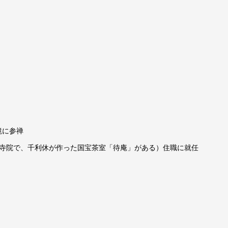
付
銘
「吉
祥」
USED〈送
料
無
料〉
【中
鏡に参禅
古・
美
の寺院で、千利休が作った国宝茶室「待庵」がある）住職に就任
品】
個