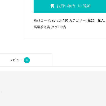
（十
お買い物カゴに追加
月
＊
商品コード:
sy-abt-410
カテゴリー:
花器、花入
,
特
高級茶道具
タグ:
中古
売
品）
平
安
竹
レビュー
0
器
師
海
野
宗
。
泰
削