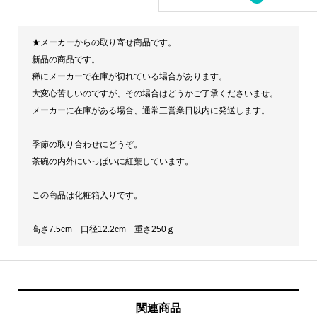
地
英
★メーカーからの取り寄せ商品です。
香
新品の商品です。
作
稀にメーカーで在庫が切れている場合があります。
仁
大変心苦しいのですが、その場合はどうかご了承くださいませ。
メーカーに在庫がある場合、通常三営業日以内に発送します。
清
写
季節の取り合わせにどうぞ。
紅
茶碗の内外にいっぱいに紅葉しています。
葉
茶
この商品は化粧箱入りです。
碗
高さ7.5cm 口径12.2cm 重さ250ｇ
【税
込、
送
料
関連商品
込】