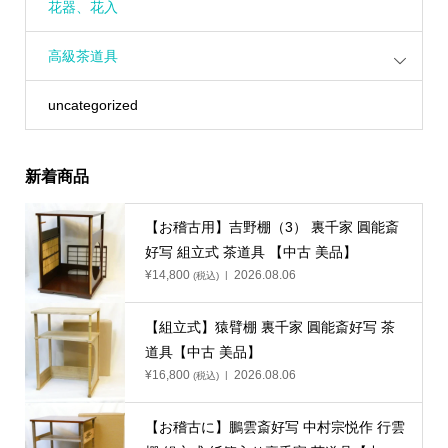
花器、花入
高級茶道具
uncategorized
新着商品
【お稽古用】吉野棚（3） 裏千家 圓能斎
好写 組立式 茶道具 【中古 美品】
¥
14,800
2026.08.06
(税込)
【組立式】猿臂棚 裏千家 圓能斎好写 茶
道具【中古 美品】
¥
16,800
2026.08.06
(税込)
【お稽古に】鵬雲斎好写 中村宗悦作 行雲