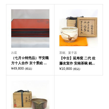
個
お盆
茶碗、菓子器
（七月☆特売品）平安職
【中古】延寿窯 二代 佐
方十人合作 京十景絵 ...
藤友宣作 安南茶碗 銘...
¥
49,800
¥
10,800
(税込)
(税込)