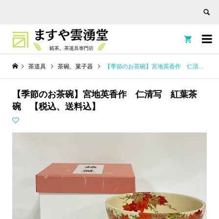


茶道具
茶碗、菓子器
【季節のお茶碗】宮地英香作 仁清写 紅葉茶碗 【税込、送料込】
【季節のお茶碗】宮地英香作 仁清写 紅葉茶
碗 【税込、送料込】