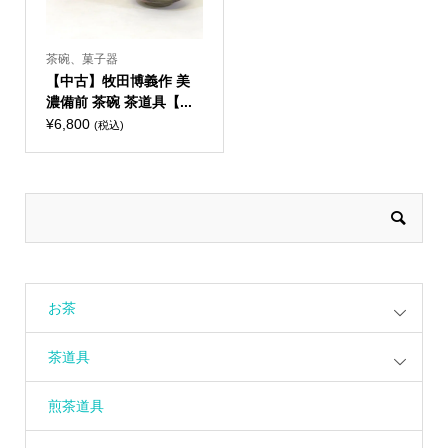
茶碗、菓子器
【中古】牧田博義作 美
濃備前 茶碗 茶道具【...
¥
6,800
(税込)
お茶
茶道具
煎茶道具