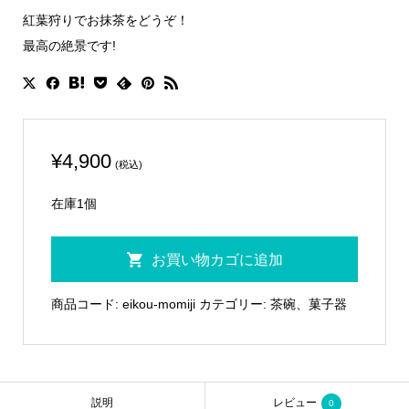
紅葉狩りでお抹茶をどうぞ！
最高の絶景です!
¥
4,900
(税込)
在庫1個
【季
お買い物カゴに追加
節
の
商品コード:
eikou-momiji
カテゴリー:
茶碗、菓子器
お
茶
碗】
宮
説明
レビュー
0