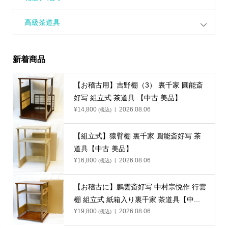
高級茶道具
新着商品
【お稽古用】吉野棚（3） 裏千家 圓能斎
好写 組立式 茶道具 【中古 美品】
¥
14,800
2026.08.06
(税込)
【組立式】猿臂棚 裏千家 圓能斎好写 茶
道具【中古 美品】
¥
16,800
2026.08.06
(税込)
【お稽古に】鵬雲斎好写 中村宗悦作 行雲
棚 組立式 紙箱入り裏千家 茶道具【中...
¥
19,800
2026.08.06
(税込)