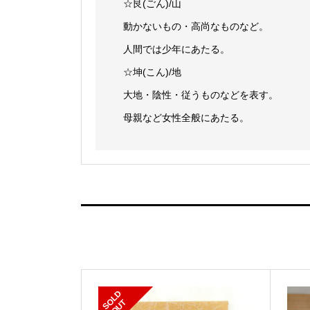
☆艮(ごん)/山
動かないもの・高尚なものなど。
人間では少年にあたる。
☆坤(こん)/地
大地・陰性・従うものなどを表す。
母親など女性全般にあたる。
S
L
D
O
U
O
T