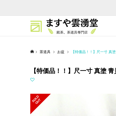
茶道具
お盆
【特価品！！】尺一寸 真塗 
【特価品！！】尺一寸 真塗 青
S
L
D
O
U
O
T