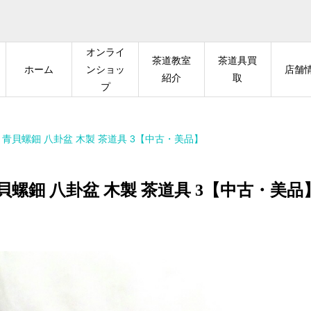
オンライ
茶道教室
茶道具買
ホーム
ンショッ
店舗
紹介
取
プ
青貝螺鈿 八卦盆 木製 茶道具 3【中古・美品】
貝螺鈿 八卦盆 木製 茶道具 3【中古・美品