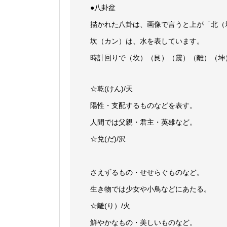
●八卦盆
描かれた八卦は、画像で言うと上が「北（
坎（カン）は、水を表しています。
時計回りで（坎）（艮）（震）（離）（坤
☆乾(けん)/天
陽性・支配するものなどを表す。
人間では父親・君主・英雄など。
☆兌(だ)/沢
さえずるもの・せせらぐものなど。
生き物では少女や小鳥などにあたる。
☆離(り）/火
鮮やかなもの・美しいものなど。