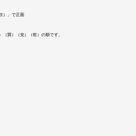
坎）」で正面
）（巽）（兌）（乾）の順です。